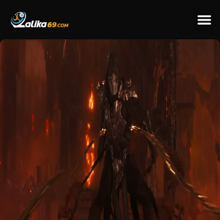
ข่าวป
ข่าวต่างป