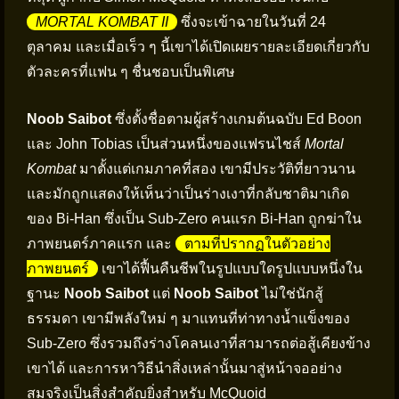
MORTAL KOMBAT II
ซึ่งจะเข้าฉายในวันที่ 24
ตุลาคม และเมื่อเร็ว ๆ นี้เขาได้เปิดเผยรายละเอียดเกี่ยวกับ
ตัวละครที่แฟน ๆ ชื่นชอบเป็นพิเศษ
Noob Saibot
ซึ่งตั้งชื่อตามผู้สร้างเกมต้นฉบับ Ed Boon
และ John Tobias เป็นส่วนหนึ่งของแฟรนไชส์
Mortal
Kombat
มาตั้งแต่เกมภาคที่สอง เขามีประวัติที่ยาวนาน
และมักถูกแสดงให้เห็นว่าเป็นร่างเงาที่กลับชาติมาเกิด
ของ Bi-Han ซึ่งเป็น Sub-Zero คนแรก Bi-Han ถูกฆ่าใน
ภาพยนตร์ภาคแรก และ
ตามที่ปรากฏในตัวอย่าง
ภาพยนตร์
เขาได้ฟื้นคืนชีพในรูปแบบใดรูปแบบหนึ่งใน
ฐานะ
Noob Saibot
แต่
Noob Saibot
ไม่ใช่นักสู้
ธรรมดา เขามีพลังใหม่ ๆ มาแทนที่ท่าทางน้ำแข็งของ
Sub-Zero ซึ่งรวมถึงร่างโคลนเงาที่สามารถต่อสู้เคียงข้าง
เขาได้ และการหาวิธีนำสิ่งเหล่านั้นมาสู่หน้าจออย่าง
สมจริงเป็นสิ่งสำคัญยิ่งสำหรับ McQuoid