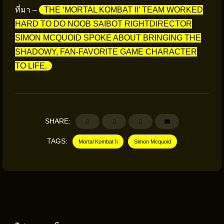
ที่มา –
THE ‘MORTAL KOMBAT II’ TEAM WORKED
HARD TO DO NOOB SAIBOT RIGHTDIRECTOR
SIMON MCQUOID SPOKE ABOUT BRINGING THE
SHADOWY, FAN-FAVORITE GAME CHARACTER
TO LIFE.
SHARE:
TAGS:
Mortal Kombat Ii
Simon Mcquoid