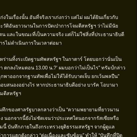
งในเรื่องนั้น อันที่จริงเราเก่งกว่า แต่ไม่ ผมได้ยินเกี่ยวกับ
ีมีประวัติอันยาวนานในการปัดเป่าการโจมตีสหรัฐฯ ว่าไม่มีนัย
ตน และในขณะที่เป็นความจริง แต่ก็ไม่ใช่สิ่งที่ประธานาธิบดี
ะการไม่ดำเนินการในเวลาต่อมา
้อิหร่านทิ้งระเบิดฐานทัพสหรัฐฯ ในกาตาร์ โดยบอกว่านั่นเป็น
ขา ตกลงไหมตอน 13.00 น.?’ ผมบอกว่าไม่เป็นไร” ทรัมป์กล่าว
ูกพาออกจากฐานทัพเพื่อไม่ให้ได้รับบาดเจ็บ ยกเว้นพลปืน”
นจะตอบสนองอย่างไร หากประธานาธิบดีอย่าง บารัค โอบามา
จมตีสหรัฐฯ
นทึกของศาลรัฐบาลกลางว่าเป็น “ความพยายามที่ยาวนาน
ข้อง นอกจากนี้ยังไม่ชัดเจนว่าประเทศใดนอกจากรัสเซียหรือ
ามนี้ บันทึกภายในถึงกระทรวงยุติธรรมสหรัฐฯ จากผู้ดูแล
การแฮกดังกล่าว “ต่อเนื่องและซับซ้อน” ทำให้ “บันทึกที่ปิด