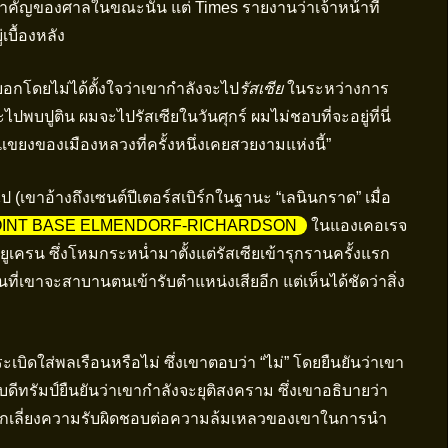
สำคัญของศาลในขณะนั้น แต่ Times รายงานว่าเจ้าหน้าที่
เบื้องหลัง
บอกโดยไม่ได้ตั้งใจว่าเขากำลังจะไป
รัสเซีย
ในระหว่างการ
ไปพบปูติน ผมจะไปรัสเซียในวันศุกร์ ผมไม่ชอบที่จะอยู่ที่นี่
งของเมืองหลวงที่ครั้งหนึ่งเคยสวยงามแห่งนี้”
 (เขาอ้างถึงเซนต์ปีเตอร์สเบิร์กในฐานะ “เลนินกราด” เมื่อ
OINT BASE ELMENDORF-RICHARDSON
ในแองเคอเรจ
ูเครน ซึ่งโหมกระหน่ำมาตั้งแต่รัสเซียเข้ารุกรานครั้งแรก
ที่เขาจะสาบานตนเข้ารับตำแหน่งเสียอีก แต่เห็นได้ชัดว่าสิ่ง
ระเบิดใส่พลเรือนหรือไม่ ซึ่งเขาตอบว่า “ไม่” โดยยืนยันว่าเขา
ธิบดีทรัมป์ยืนยันว่าเขากำลังจะยุติสงคราม ซึ่งเขาอธิบายว่า
หลีกเลี่ยงความรับผิดชอบต่อความล้มเหลวของเขาในการนำ