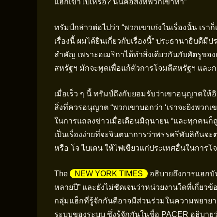
แฮกเข้าไปเหรอ? นั่นคือสิ่งที่พวกเขาทำ”
ทรัมป์กล่าวต่อไปว่า “พวกเขาเก่งในเรื่องนั้น เราก็เก่
เรื่องนี้ ผมได้ยินเกี่ยวกับเรื่องนี้” ประธานาธิบด
สำคัญ เพราะอเมริกาได้ทำสิ่งเดียวกันกับศัตรูของ
สหรัฐฯ มักจะพูดเพื่อแก้ตัวการโจมตีสหรัฐฯ แล
เมื่อเร็ว ๆ นี้ ทรัมป์ถึงกับยอมรับว่าเขาอนุญาตให
สิ่งที่ควรอนุญาต “พวกเขาบอกว่า ‘เราจะยิงพวกเ
ในการแถลงข่าวเมื่อเดือนมิถุนายน “และทุกคนก็ถ
เป็นเรื่องง่ายที่จะจินตนาการว่าพรรครีพับลิกั
หรือ โจ ไบเดน ให้ไฟเขียวแก่ประเทศอื่นในการโ
The
NEW YORK TIMES
อธิบายถึงการแฮกบั
หลายปี” และยังไม่ชัดเจนว่าหน่วยงานใดที่เกี่ยว
กลุ่มแฮ็กที่รู้จักกันดีอาจมีส่วนร่วมในความพยาย
ระบบของระบบ ซึ่งรู้จักกันในชื่อ PACER อธิบายว่า