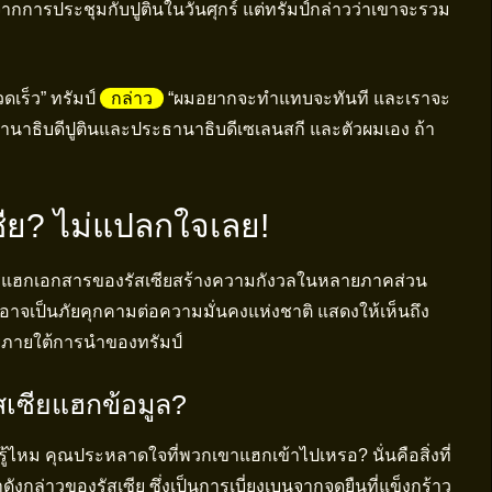
จากการประชุมกับปูตินในวันศุกร์ แต่ทรัมป์กล่าวว่าเขาจะรวม
วดเร็ว” ทรัมป์
กล่าว
“ผมอยากจะทำแทบจะทันที และเราจะ
ธานาธิบดีปูตินและประธานาธิบดีเซเลนสกี และตัวผมเอง ถ้า
ซีย? ไม่แปลกใจเลย!
รแฮกเอกสารของรัสเซียสร้างความกังวลในหลายภาคส่วน
อาจเป็นภัยคุกคามต่อความมั่นคงแห่งชาติ แสดงให้เห็นถึง
ียภายใต้การนำของทรัมป์
ัสเซียแฮกข้อมูล?
้ไหม คุณประหลาดใจที่พวกเขาแฮกเข้าไปเหรอ? นั่นคือสิ่งที่
กล่าวของรัสเซีย ซึ่งเป็นการเบี่ยงเบนจากจุดยืนที่แข็งกร้าว