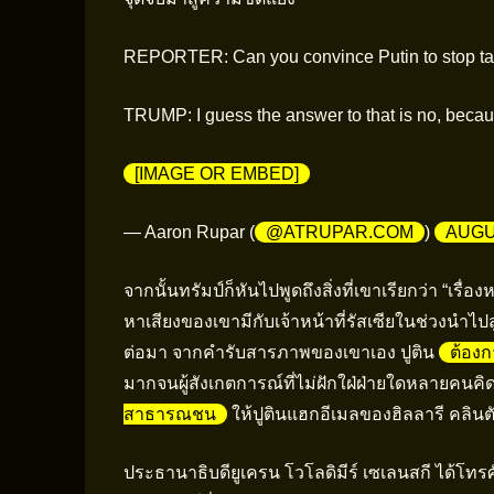
REPORTER: Can you convince Putin to stop targ
TRUMP: I guess the answer to that is no, becaus
[IMAGE OR EMBED]
— Aaron Rupar (
@ATRUPAR.COM
)
AUGUS
จากนั้นทรัมป์ก็หันไปพูดถึงสิ่งที่เขาเรียกว่า “เรื่
หาเสียงของเขามีกับเจ้าหน้าที่รัสเซียในช่วงนำ
ต่อมา จากคำรับสารภาพของเขาเอง ปูติน
ต้องก
มากจนผู้สังเกตการณ์ที่ไม่ฝักใฝ่ฝ่ายใดหลายคนคิดว่
สาธารณชน
ให้ปูตินแฮกอีเมลของฮิลลารี คลินตั
ประธานาธิบดียูเครน โวโลดิมีร์ เซเลนสกี ได้โทรศ