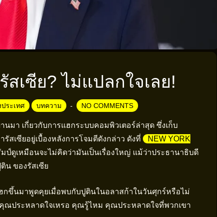
รัสเซีย? ไม่แปลกใจเลย!
างประเทศ
บทความ
NO COMMENTS
่ผ่านมา เกี่ยวกับการแฮกระบบคอมพิวเตอร์ล่าสุด ซึ่งเก็บ
สเซียอยู่เบื้องหลังการโจมตีดังกล่าว ดังที่
NEW YORK
มป์ดูเหมือนจะไม่คิดว่ามันเป็นเรื่องใหญ่ แม้ว่าประธานาธิบดี
ูติน ของรัสเซีย
แฮกขึ้นมาพูดคุยเมื่อพบกับปูตินในอลาสก้าในวันศุกร์หรือไม่
ร “คุณประหลาดใจเหรอ คุณรู้ไหม คุณประหลาดใจที่พวกเขา