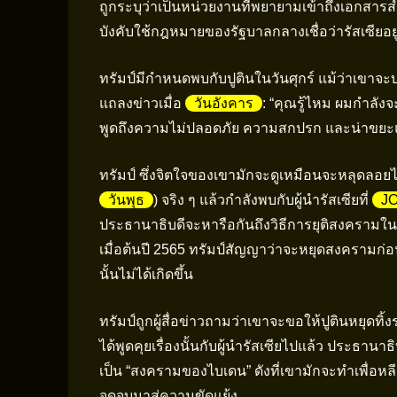
ถูกระบุว่าเป็นหน่วยงานที่พยายามเข้าถึงเอกสาร
บังคับใช้กฎหมายของรัฐบาลกลางเชื่อว่ารัสเซียอยู่
ทรัมป์มีกำหนดพบกับปูตินในวันศุกร์ แม้ว่าเขาจะ
แถลงข่าวเมื่อ
วันอังคาร
: “คุณรู้ไหม ผมกำลังจะ
พูดถึงความไม่ปลอดภัย ความสกปรก และน่าขยะแขย
ทรัมป์ ซึ่งจิตใจของเขามักจะดูเหมือนจะหลุดลอยไป
วันพุธ
) จริง ๆ แล้วกำลังพบกับผู้นำรัสเซียที่
J
ประธานาธิบดีจะหารือกันถึงวิธีการยุติสงครามในย
เมื่อต้นปี 2565 ทรัมป์สัญญาว่าจะหยุดสงครามก่อน
นั้นไม่ได้เกิดขึ้น
ทรัมป์ถูกผู้สื่อข่าวถามว่าเขาจะขอให้ปูตินหยุดทิ้ง
ได้พูดคุยเรื่องนั้นกับผู้นำรัสเซียไปแล้ว ประธานา
เป็น “สงครามของไบเดน” ดังที่เขามักจะทำเพื่อ
จุดจบมาสู่ความขัดแย้ง