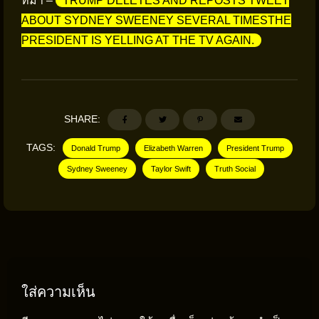
ที่มา –
TRUMP DELETES AND REPOSTS TWEET
ABOUT SYDNEY SWEENEY SEVERAL TIMESTHE
PRESIDENT IS YELLING AT THE TV AGAIN.
SHARE:
TAGS:
Donald Trump
Elizabeth Warren
President Trump
Sydney Sweeney
Taylor Swift
Truth Social
ใส่ความเห็น