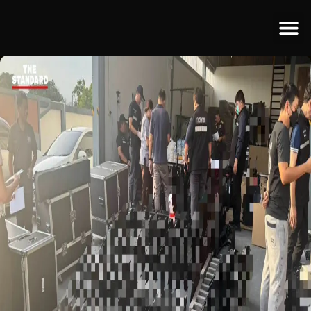
ข่าวป
ข่าวต่างป