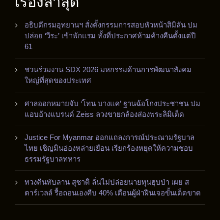
เรื่องล่าสุด
อธิบดีกรมอุทยานฯ สั่งตั้งกรรมการสอบหัวหน้าสิมิลัน ปม
ปล่อย ‘วีระ’ เข้าพักแรม ทั้งที่ประกาศห้ามค้างคืนตั้งแต่ปี
61
ชวนร่วมงาน SDX 2026 มหกรรมด้านการพัฒนาสังคม
ใหญ่ที่สุดของประเทศ
ศาลออกหมายจับ ‘โทน บางแค’ ฐานฉ้อโกงประชาชน ปม
แอบอ้างแบรนด์ Zeiss ลวงขายกล้องส่องพระลิมิเต็ด
Justice For Myanmar ออกแถลงการณ์ประณามรัฐบาล
ไทย เชิญมินอ่องหล่ายเยือน เรียกร้องหยุดให้ความชอบ
ธรรมรัฐบาลทหาร
ทวงคืนทับลาน สุชาติ ลั่นไม่ปล่อยนายทุนฮุบป่า เผย ส
ตาร์เวลล์ รื้อถอนเองคืบ 40% เตือนผู้ฝ่าฝืนเจอขั้นเด็ดขาด