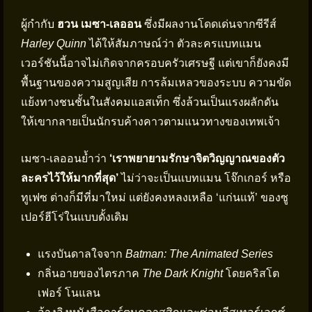
ผู้กำกับ
ฮวน เมซา-เลออน
ซึ่งมีผลงานโดดเด่นจากซีรีส์
Harley Quinn
ได้ให้สัมภาษณ์ว่า ตัวละครแบทแมน
เวอร์ชันนี้อาจไม่เกิดจากครอบครัวเศรษฐี แต่เขาก็ยังคงมี
พื้นฐานของความสูญเสีย การล้มเหลวของระบบ ความขัด
แย้งทางชนชั้นในสังคมแอสเท็ก ซึ่งล้วนเป็นแรงผลักดัน
ให้เขากลายเป็นนักรบค้างคาวตามแนวทางของเทพเจ้า
เมซา-เลออนย้ำว่า
‘เราพยายามรักษาจิตวิญญาณของตัว
ละครไว้ให้มากที่สุด’
ไม่ว่าจะเป็นแบทแมน โจ๊กเกอร์ หรือ
ทูเฟซ ต่างก็มีที่มาใหม่ แต่ยังคงหลงเหลือ ‘แก่นแท้’ ของซู
เปอร์ฮีโร่ในแบบดั้งเดิม
แรงบันดาลใจจาก
Batman: The Animated Series
กลิ่นอายของไตรภาค
The Dark Knight
โดยคริสโต
เฟอร์ โนแลน