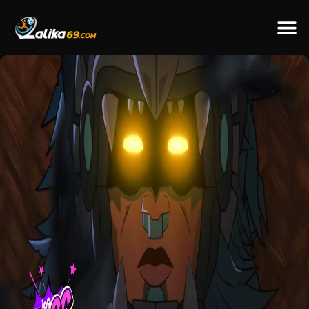
ข่าวป
ข่าวต่างป