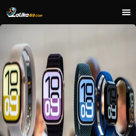
ข่าวป
ข่าวต่างป