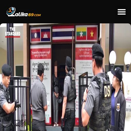
ข่าวป
ข่าวต่างป