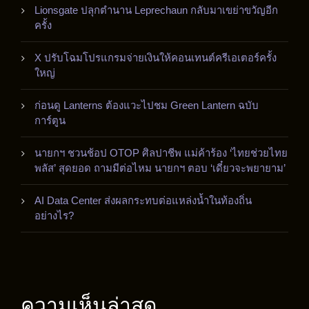
Lionsgate ปลุกตำนาน Leprechaun กลับมาเขย่าขวัญอีก
ครั้ง
X ปรับโฉมโปรแกรมจ่ายเงินให้คอนเทนต์ครีเอเตอร์ครั้ง
ใหญ่
ก่อนดู Lanterns ต้องแวะไปชม Green Lantern ฉบับ
การ์ตูน
นายกฯ ชวนช้อป OTOP ศิลปาชีพ แม่ค้าร้อง ‘ไทยช่วยไทย
พลัส’ สุดยอด ถามมีต่อไหม นายกฯ ตอบ ‘เดี๋ยวจะพยายาม’
AI Data Center ส่งผลกระทบต่อแหล่งน้ำในท้องถิ่น
อย่างไร?
ความเห็นล่าสุด