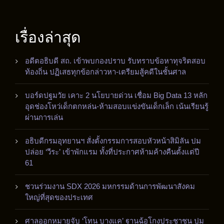
เรื่องล่าสุด
อดีตอธิบดี สถ. เข้าพบกองปราบ รับทราบข้อหาทุจริตสอบ
ท้องถิ่น ปฏิเสธทุกข้อกล่าวหา-เตรียมสู้คดีในชั้นศาล
บอร์ดปฐมวัย เคาะ 2 นโยบายด่วน เชื่อม Big Data 13 หลัก
อุดช่องโหว่เด็กตกหล่น-ห้ามสอบแข่งขันเด็กเล็ก เน้นเรียนรู้
ผ่านการเล่น
อธิบดีกรมอุทยานฯ สั่งตั้งกรรมการสอบหัวหน้าสิมิลัน ปม
ปล่อย ‘วีระ’ เข้าพักแรม ทั้งที่ประกาศห้ามค้างคืนตั้งแต่ปี
61
ชวนร่วมงาน SDX 2026 มหกรรมด้านการพัฒนาสังคม
ใหญ่ที่สุดของประเทศ
ศาลออกหมายจับ ‘โทน บางแค’ ฐานฉ้อโกงประชาชน ปม