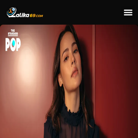
ข่าวป
ข่าวต่างป