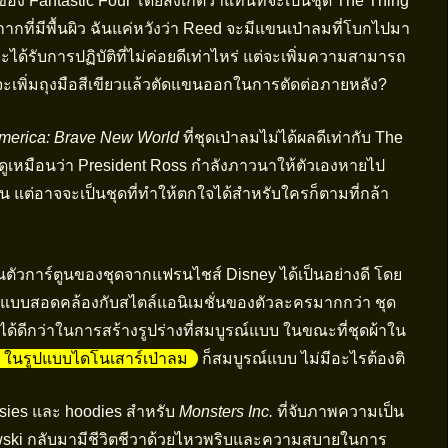
ือของ Fantastic Four โดยสังเกตว่าแทนที่จะเป็นชุด The Thing
กากที่มีพื้นผิว ฉันแค่หวังว่า Reed จะมีแขนเป่าลมที่โบกไปมา
ะได้รับการปฏิบัติที่ไม่ค่อยดีเท่าไหร่ แต่จะเพิ่มความสามารถ
ะเพิ่มถุงมือสีเขียวแล้วตัดแขนออกในการตัดต่อภายหลัง?
merica: Brave New World
ที่ชุดเป่าลมไม่ได้ผลดีเท่ากับ The
ูเหมือนว่า President Ross กำลังภาวนาให้ตัวเองหายไป
น แต่อาจจะเป็นชุดที่ทำให้ตกใจได้สำหรับใครก็ตามที่กล้า
ตัวการ์ตูนของชุดจากแฟรนไชส์ Disney ได้เป็นอย่างดี โดย
กแบบสอดคล้องกับสไตล์แอนิเมชั่นของตัวละครมากกว่า ชุด
ด้ดีกว่าในการสร้างรูปร่างที่สมบูรณ์แบบ ในขณะที่ชุดผ้าใน
ในรูปแบบไดโนเสาร์เป่าลม
ก็สมบูรณ์แบบ ไม่มีอะไรต้องติ
esies และ hoodies สำหรับ
Monsters Inc.
ที่จับภาพความเป็น
wski กลับมามีชีวิตชีวาด้วยไหวพริบและความสบายในการ