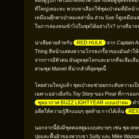
ลองดูรูปภาพในแกลเลอรี่ด้านล่างเพื่อดูชุดที่เหล
ที่ใหญ่เทอะทะ พวกเขาเลือกใช้ชุดเป่าลมที่มีหน้า
เหมือนตุ๊กตาเป่าลมเหล่านั้น ส่วน Sue ก็ดูเหมือนจ
ในการล่องหนเข้าไปในชุดได้อย่างไร? บางทีอาจจ
น่าเสียดายสำหรับ
RED HULK
จาก
Captain A
Thing สีหน้าแสดงความโกรธเกรี้ยวของมันทำให้ด
จากการมีตัวตน มันดูหลุดโลกและยากที่จะลืมเลือ
สวมชุด Marvel ที่น่ากลัวที่สุดชุดนี้
โดยส่วนใหญ่แล้ว ชุดเป่าลมช่วยยกระดับความเป็น
เฉพาะอย่างยิ่งกับ
Toy Story
ของ Pixar ที่การออ
ชุดอวกาศ BUZZ LIGHTYEAR แบบเป่าลม
ทำไ
อดีตให้ความรู้สึกแบนๆ สุดท้าย การได้เห็น
REX 
นอกจากนี้ยังมีชุดคอสตูมแบบสบายๆ เช่น ชุด on
ปุยและพื้นผิวของพวกเขา Sully และ Mike Wazo