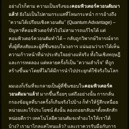
อย่างไรก็ตาม ความเป็นจริงของ
คอมพิวเตอร์ควอนตัมมา
แล้ว!
ยังไม่เป็นไปตามกระแสที่โหมกระหน่ำ การอ้างถึง
"ความได้เปรียบเชิงควอนตัม" (Quantum Advantage) –
ปัญหาที่คอมพิวเตอร์ทั่วไปไม่สามารถแก้ไขได้ แต่
คอมพิวเตอร์ควอนตัมทำได้ – กลับถูกวิพากษ์วิจารณ์จาก
ทั้งผู้ที่สงสัยและผู้ที่ชื่นชอบในวงการ แน่นอนว่าเราได้เห็น
ความก้าวหน้าที่น่าประทับใจอย่างแท้จริง ทั้งในเชิงทฤษฎี
และการทดลอง แต่หลายครั้งก็เป็น "ความสำเร็จ" ที่ถูก
สร้างขึ้นมาโดยที่ไม่ได้มีการนำไปประยุกต์ใช้จริงในโลก
ผมเองก็เริ่มที่จะกลายเป็นผู้ที่ชื่นชอบใน
คอมพิวเตอร์ค
วอนตัมมาแล้ว!
มากขึ้นเรื่อยๆ แต่ถึงอย่างนั้น การกลั่น
กรองข้อมูลที่บางครั้งก็เกินจริงไปบ้าง ก็ทำให้รู้สึกเหนื่อย
หน่ายและไร้ประโยชน์ ดังนั้น ลองถอยกลับมาตั้งหลักสัก
หน่อยดีกว่า เทคโนโลยีควอนตัมจะทำอะไรให้เราได้
บ้าง? เรามาไกลแค่ไหนแล้ว? และเราควรรับมือกับการ