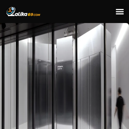
ข่าวป
ข่าวต่างป