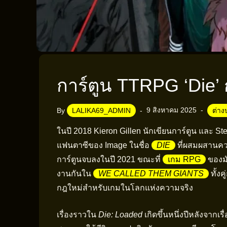
การ์ตูน TTRPG ‘Die’ ก
9 สิงหาคม 2025
By
LALIKA69_ADMIN
ต่าง
ในปี 2018 Kieron Gillen นักเขียนการ์ตูน และ S
แฟนตาซีของ Image ในชื่อ
DIE
ที่ผสมผสานค
การ์ตูนจบลงในปี 2021 ขณะที่
เกม RPG
ของมั
งานกันใน
WE CALLED THEM GIANTS
ทั้ง
กฎใหม่สำหรับเกมในโลกแห่งความจริง
เรื่องราวใน
Die: Loaded
เกิดขึ้นหนึ่งปีหลังจากเ