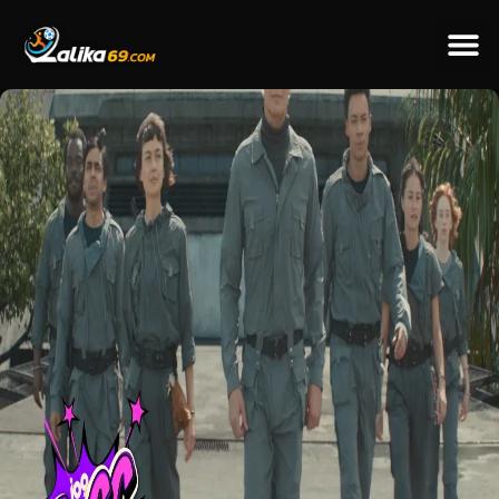
ข่าวป
ข่าวต่างป