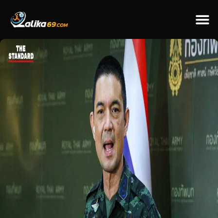
ข่าวป
ข่าวต่างป