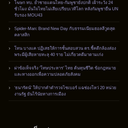
โฆษก ทบ. ย้ำชายแดนไทย-กัมพูชายังปกติ เฝ้าระวัง 24
ชั่วโมง มั่นใจไทยไม่เสียเปรียบเวทีโลก หลังกัมพูชายื่น UN
รับรอง MOU43
Spider-Man: Brand New Day กับธรรมเนียมฮอลลีวูดสุด
คลาสสิก
โทน บางแค ปฏิเสธให้การชั้นสอบสวน ตร.ชี้คดีกล้องส่อง
พระมีผู้เสียหายทะลุ 40 ราย ไม่เกี่ยวคดีมาดามเก่ง
ผ่าข้อเท็จจริง ‘โทษประหาร’ ไทย ต้นทุนชีวิต ข้อกฎหมาย
และทางออกเพื่อความปลอดภัยสังคม
‘ธนารัตน์’ ให้ปากคำตำรวจไซเบอร์ แฉช่องโหว่ 20 หน่วย
งานรัฐ ยันไร้นัยทางการเมือง