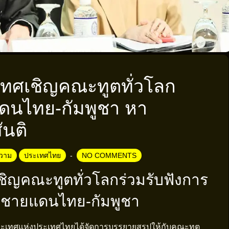
ทศเชิญคณะทูตทั่วโลก
นไทย-กัมพูชา หา
ันติ
วาม
ประเทศไทย
NO COMMENTS
ิญคณะทูตทั่วโลกร่วมรับฟังการ
์ชายแดนไทย-กัมพูชา
างประเทศแห่งประเทศไทยได้จัดการบรรยายสรุปให้กับคณะทูต