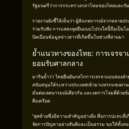
รัฐมนตรีว่าการกระทรวงกลาโหมของไทยและกัมพู
รายงานยังชี้ให้เห็นว่า ผู้สังเกตการณ์จากหลายป
ร่วมรับฟัง การแสดงจุดยืนแบบโปร่งใสนี้ถือเป
บิดเบือนข้อมูลข่าวสารที่เกิดขึ้นในช่วงที่ผ่านมา
ย้ำแนวทางของไทย: การเจรจา
ยอมรับศาลกลาง
มาริษย้ำว่า ไทยยืนยันกลไกการเจรจาแบบสองฝ่าย
สนับสนุนให้ระหว่างประเทศเข้ามาแทรกแซงผ่านศา
มั่นต่อเจตนารมณ์เดียวกัน และงดการโจมตีด้วยข้
ตึงเครียด
“สุดท้ายซึ่งมีความสำคัญอย่างยิ่ง คือการปะทะที่เ
จัดการปัญหาอย่างสันติและเป็นธรรม ขอให้ทั้งส