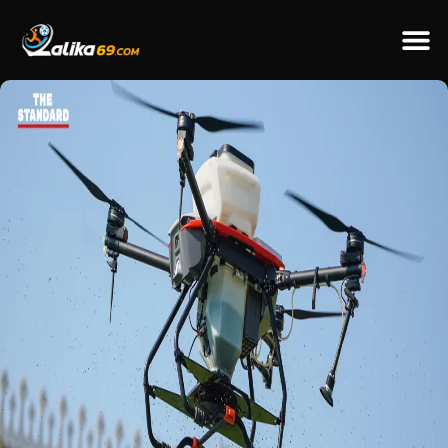
ข่าวป
ข่าวต่างป