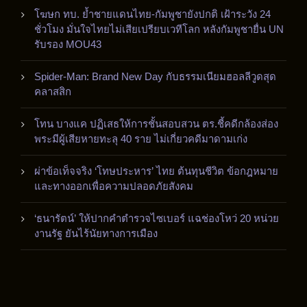
โฆษก ทบ. ย้ำชายแดนไทย-กัมพูชายังปกติ เฝ้าระวัง 24
ชั่วโมง มั่นใจไทยไม่เสียเปรียบเวทีโลก หลังกัมพูชายื่น UN
รับรอง MOU43
Spider-Man: Brand New Day กับธรรมเนียมฮอลลีวูดสุด
คลาสสิก
โทน บางแค ปฏิเสธให้การชั้นสอบสวน ตร.ชี้คดีกล้องส่อง
พระมีผู้เสียหายทะลุ 40 ราย ไม่เกี่ยวคดีมาดามเก่ง
ผ่าข้อเท็จจริง ‘โทษประหาร’ ไทย ต้นทุนชีวิต ข้อกฎหมาย
และทางออกเพื่อความปลอดภัยสังคม
‘ธนารัตน์’ ให้ปากคำตำรวจไซเบอร์ แฉช่องโหว่ 20 หน่วย
งานรัฐ ยันไร้นัยทางการเมือง