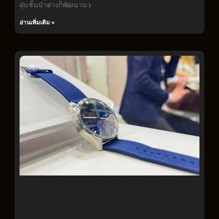
ฝุ่นชั้นนำต่างก็พัฒนานว
อ่านเพิ่มเติม »