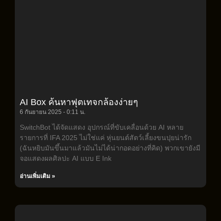
AI Box ค้นหาฟุตเทจกล้องง่ายๆ
6 กันยายน 2025
0:11 น.
SwitchBot ได้จัดแสดง อุปกรณ์ที่ขับเคลื่อนด้วย AI หลาย
รายการที่ IFA 2025 ไม่ใช่แค่ หุ่นยนต์สัตว์เลี้ยงขนปุยน่ารัก
(ฉันหยิบมันขึ้นมาแล้วมันไม่ได้น่ากอดอย่างที่คิด) พวกเขายังมี
จอแสดงผลศิลปะ AI แบบ E Ink
อ่านเพิ่มเติม »