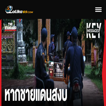
ข่าวป
ข่าวต่างป