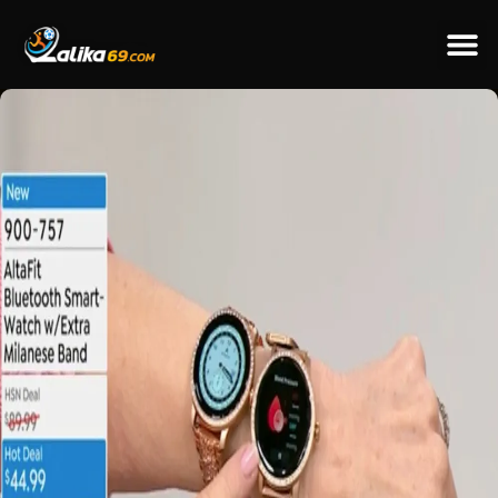
ข่าวป
ข่าวต่างป