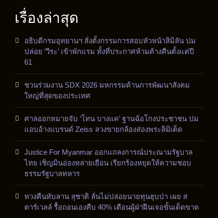
เรื่องล่าสุด
อธิบดีกรมอุทยานฯ สั่งตั้งกรรมการสอบหัวหน้าสิมิลัน ปม
ปล่อย ‘วีระ’ เข้าพักแรม ทั้งที่ประกาศห้ามค้างคืนตั้งแต่ปี
61
ชวนร่วมงาน SDX 2026 มหกรรมด้านการพัฒนาสังคม
ใหญ่ที่สุดของประเทศ
ศาลออกหมายจับ ‘โทน บางแค’ ฐานฉ้อโกงประชาชน ปม
แอบอ้างแบรนด์ Zeiss ลวงขายกล้องส่องพระลิมิเต็ด
Justice For Myanmar ออกแถลงการณ์ประณามรัฐบาล
ไทย เชิญมินอ่องหล่ายเยือน เรียกร้องหยุดให้ความชอบ
ธรรมรัฐบาลทหาร
ทวงคืนทับลาน สุชาติ ลั่นไม่ปล่อยนายทุนฮุบป่า เผย ส
ตาร์เวลล์ รื้อถอนเองคืบ 40% เตือนผู้ฝ่าฝืนเจอขั้นเด็ดขาด