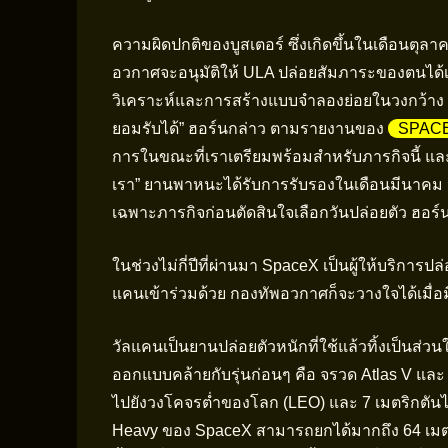
ความผิดปกติของบูสเตอร์ ซึ่งเกิดขึ้นในเดือนตุล
อวกาศจะอนุมัติให้ ULA ปล่อยสัมภาระของตนได้เส
วิเคราะห์และการสร้างแบบจำลองย่อยในวงกว้าง เพื
ยอมรับได้” ฮอร์นกล่าว ตามรายงานของ
SPAC
การในขณะที่เราเตรียมพร้อมสำหรับภารกิจนี้ แล
เรา” ยานพาหนะได้รับการรับรองในเดือนมีนาคม จ
เฉพาะภารกิจก่อนตัดสินใจเลือกวันปล่อยตัว ฮอร์
ในช่วงไม่กี่ปีที่ผ่านมา SpaceX เป็นผู้ให้บริกา
แคนเข้าร่วมด้วย กองทัพอวกาศก็จะวางใจได้เมื่อมี
วัลแคนเป็นยานปล่อยตัวหนักที่ใช้แล้วทิ้งเป็นส่ว
ออกแบบคล้ายกับรุ่นก่อนๆ คือ จรวด Atlas V และ
ไปยังวงโคจรต่ำของโลก (LEO) และ 7 เมตริกตันไป
Heavy ของ SpaceX สามารถยกได้มากถึง 64 เมต