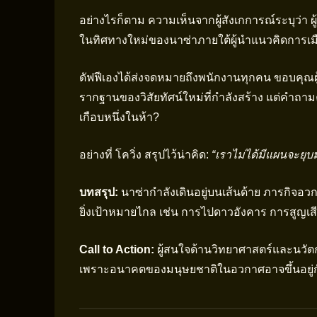
อย่างไรก็ตาม ความเห็นจากผู้สังเกการณ์ระบุว่า ผู
ในทิศทางใหม่ของนาซ่าภายใต้ผู้นำแนวคิดการเ
ดัฟฟีเองได้ส่งจดหมายถึงพนักงานทุกคน ขอบคุณผ
รากฐานของวิสัยทัศน์ใหม่ที่กำลังสร้าง แต่คำถาม
เกือบหนึ่งในห้า?
อย่างที่ โควิ่ง สรุปไว้น่าคิด:
“เราไม่ได้มีแผนจะยุบ
บทสรุป:
นาซ่ากำลังเดินอยู่บนเส้นด้าย ภารกิจอว
ยิ่งเป้าหมายไกล เช่น การไปดาวอังคาร การสูญเสีย
Call to Action:
ผู้สนใจด้านวิทยาศาสตร์และนวั
เพราะอนาคตของมนุษยชาติในอวกาศอาจขึ้นอยู่กับ