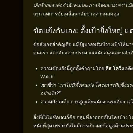
เสียร้ายแรงต่อกำลังคนและภารกิจของนาซ่า”
แม้
แรก แต่การขับเคลื่อนกลับขาดความสมดุล
ขัดแย้งกันเอง: ตั้งเป้ายิ่งใหญ่ 
ข้อสังเกตสำคัญคือ แม้รัฐบาลทรัมป์วางเป้าให้นา
คนแรก แต่กลับลดงบประมาณสนับสนุนและผลัก
ความขัดแย้งนี้ถูกตั้งคำถามโดย
คีธ โควิ่ง
อดี
Watch
เขาชี้ว่า
“เราไม่มีทั้งคนเก่ง โครงการที่แข็
อย่างไร?”
ความกังวลคือ การสูญเสียพนักงานระดับอาวุ
สิ่งที่ยังไม่ชัดเจนก็คือ กลุ่มที่ลาออกเป็นใคร
หนักที่สุด เพราะยังไม่มีการเปิดเผยข้อมูลด้านป