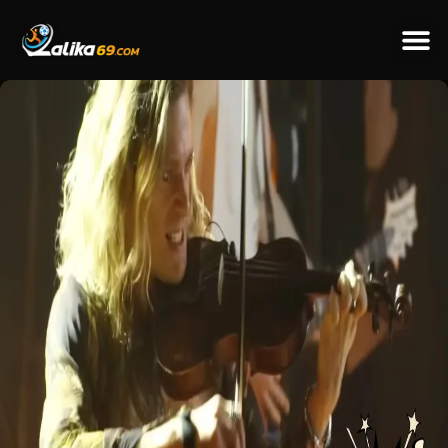
ข่าวป
ข่าวต่างป