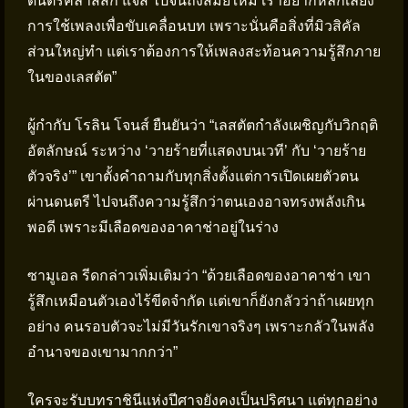
ดนตรีคลาสสิก แจ๊ส ไปจนถึงสมัยใหม่ เราอยากหลีกเลี่ยง
การใช้เพลงเพื่อขับเคลื่อนบท เพราะนั่นคือสิ่งที่มิวสิคัล
ส่วนใหญ่ทำ แต่เราต้องการให้เพลงสะท้อนความรู้สึกภาย
ในของเลสตัต”
ผู้กำกับ โรลิน โจนส์ ยืนยันว่า “เลสตัตกำลังเผชิญกับวิกฤติ
อัตลักษณ์ ระหว่าง ‘วายร้ายที่แสดงบนเวที’ กับ ‘วายร้าย
ตัวจริง’” เขาตั้งคำถามกับทุกสิ่งตั้งแต่การเปิดเผยตัวตน
ผ่านดนตรี ไปจนถึงความรู้สึกว่าตนเองอาจทรงพลังเกิน
พอดี เพราะมีเลือดของอาคาช่าอยู่ในร่าง
ซามูเอล รีดกล่าวเพิ่มเติมว่า “ด้วยเลือดของอาคาช่า เขา
รู้สึกเหมือนตัวเองไร้ขีดจำกัด แต่เขาก็ยังกลัวว่าถ้าเผยทุก
อย่าง คนรอบตัวจะไม่มีวันรักเขาจริงๆ เพราะกลัวในพลัง
อำนาจของเขามากกว่า”
ใครจะรับบทราชินีแห่งปีศาจยังคงเป็นปริศนา แต่ทุกอย่าง