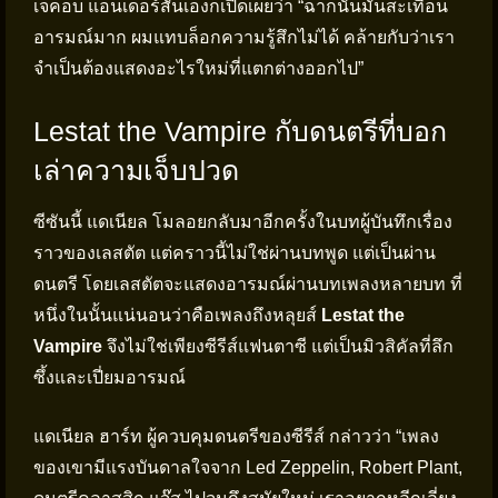
เจคอบ แอนเดอร์สันเองก็เปิดเผยว่า “ฉากนั้นมันสะเทือน
อารมณ์มาก ผมแทบล็อกความรู้สึกไม่ได้ คล้ายกับว่าเรา
จำเป็นต้องแสดงอะไรใหม่ที่แตกต่างออกไป”
Lestat the Vampire กับดนตรีที่บอก
เล่าความเจ็บปวด
ซีซันนี้ แดเนียล โมลอยกลับมาอีกครั้งในบทผู้บันทึกเรื่อง
ราวของเลสตัต แต่คราวนี้ไม่ใช่ผ่านบทพูด แต่เป็นผ่าน
ดนตรี โดยเลสตัตจะแสดงอารมณ์ผ่านบทเพลงหลายบท ที่
หนึ่งในนั้นแน่นอนว่าคือเพลงถึงหลุยส์
Lestat the
Vampire
จึงไม่ใช่เพียงซีรีส์แฟนตาซี แต่เป็นมิวสิคัลที่ลึก
ซึ้งและเปี่ยมอารมณ์
แดเนียล ฮาร์ท ผู้ควบคุมดนตรีของซีรีส์ กล่าวว่า “เพลง
ของเขามีแรงบันดาลใจจาก Led Zeppelin, Robert Plant,