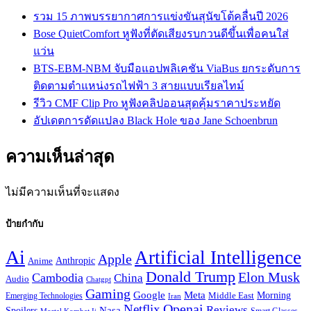
รวม 15 ภาพบรรยากาศการแข่งขันสุนัขโต้คลื่นปี 2026
Bose QuietComfort หูฟังที่ตัดเสียงรบกวนดีขึ้นเพื่อคนใส่
แว่น
BTS-EBM-NBM จับมือแอปพลิเคชัน ViaBus ยกระดับการ
ติดตามตำแหน่งรถไฟฟ้า 3 สายแบบเรียลไทม์
รีวิว CMF Clip Pro หูฟังคลิปออนสุดคุ้มราคาประหยัด
อัปเดตการดัดแปลง Black Hole ของ Jane Schoenbrun
ความเห็นล่าสุด
ไม่มีความเห็นที่จะแสดง
ป้ายกำกับ
Ai
Artificial Intelligence
Apple
Anthropic
Anime
Donald Trump
Elon Musk
Cambodia
China
Audio
Chatgpt
Gaming
Google
Meta
Morning
Emerging Technologies
Middle East
Iran
Netflix
Openai
Reviews
Nasa
Spoilers
Smart Glasses
Mortal Kombat Ii