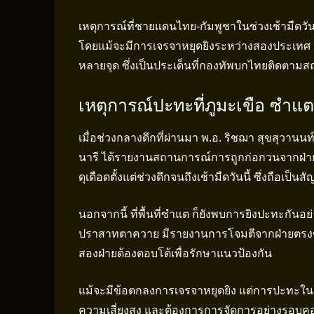
เหตุการณ์ที่ชายแดนไทย-กัมพูชาในช่วงเช้ามืดวัน
โดยแม้จะมีการเจรจาหยุดยิงระหว่างสองประเทศ แต่
หลายจุด ซึ่งเป็นประเด็นที่กองทัพบกไทยติดตามส
เหตุการณ์ปะทะที่ภูมะเขือ ซ
เมื่อช่วงกลางดึกที่ผ่านมา พ.อ. ริชฌา สุขสุวานน
นารี ได้รายงานสถานการณ์การถูกก่อกวนจากฝ่ายก
ดุเดือดตั้งแต่ช่วงดึกจนถึงเช้ามืดวันนี้ ซึ่งถือเป
นอกจากนี้ ที่พื้นที่ซำแต ก็ยังพบการยิงปะทะกันอย่
ปราสาทตาควาย มีรายงานการโจมตีจากฝ่ายตรงข้า
สองฝ่ายต้องตอบโต้เพื่อรักษาแนวป้องกัน
แม้จะมีข้อตกลงการเจรจาหยุดยิง แต่การปะทะในห
ความเสี่ยงสูง และต้องการการจัดการอย่างรอบคอ