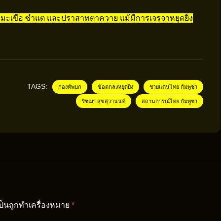
มะเขือ ซำแต และปราสาทตาควาย แม้มีการเจรจาหยุดยิง
TAGS:
กองทัพบก
ข้อตกลงหยุดยิง
ชายแดนไทย กัมพูชา
ริชฌา สุขสุวานนท์
สถานการณ์ไทย กัมพูชา
เป็นถูกทำเครื่องหมาย
*